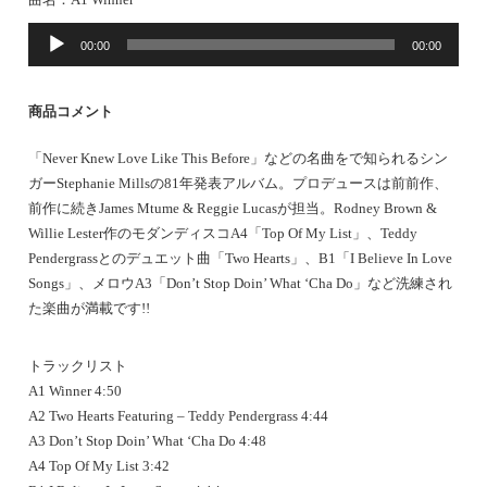
音
00:00
00:00
声
プ
レ
商品コメント
ー
ヤ
「Never Knew Love Like This Before」などの名曲をで知られるシン
ー
ガーStephanie Millsの81年発表アルバム。プロデュースは前前作、
前作に続きJames Mtume & Reggie Lucasが担当。Rodney Brown &
Willie Lester作のモダンディスコA4「Top Of My List」、Teddy
Pendergrassとのデュエット曲「Two Hearts」、B1「I Believe In Love
Songs」、メロウA3「Don’t Stop Doin’ What ‘Cha Do」など洗練され
た楽曲が満載です!!
トラックリスト
A1 Winner 4:50
A2 Two Hearts Featuring – Teddy Pendergrass 4:44
A3 Don’t Stop Doin’ What ‘Cha Do 4:48
A4 Top Of My List 3:42