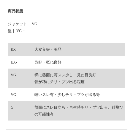
商品状態
ジャケット ｜VG－
盤｜ VG－
EX
大変良好・美品
EX-
良好・概ね良好
VG
稀に盤面に薄スレ少し・見た目良好
音が稀にチリ・プツ出る程度
VG-
軽いスレ有・少しチリ・プツが出る等
G
盤面にスレ目立ち・再生時チリ・プツ出る、針飛び
の可能性有