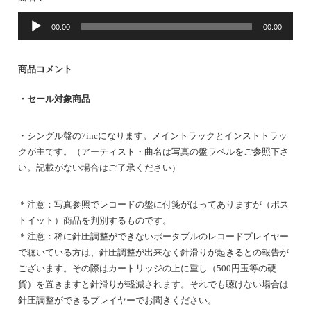
音
00:00
00:00
声
プ
レ
商品コメント
ー
ヤ
・セール対象商品
ー
・シングル盤の7incになります。メイントラックとインストトラッ
クが主です。（アーティスト・曲名は写真の盤ラベルをご参照下さ
い。記載がない場合はご了承ください）
＊注意：写真参照でレコードの盤に付箋がはってありますが（ポス
トイット）商品を判別するものです。
＊注意：稀に針圧調整ができないポータブルのレコードプレイヤー
で聴いている方は、針圧調整が出来なく針滑りが起きるとの報告が
ございます。その際はカートリッジの上に重し（500円玉等の硬
貨）を置きますと針滑りが軽減されます。それでも聴けない場合は
針圧調整ができるプレイヤーでお聞きください。