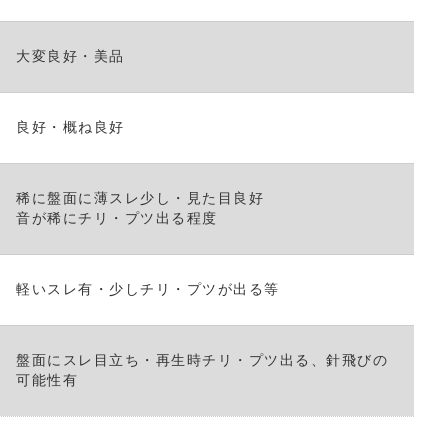
だ
さ
大変良好・美品
い。
良好・概ね良好
稀に盤面に薄スレ少し・見た目良好
音が稀にチリ・プツ出る程度
軽いスレ有・少しチリ・プツが出る等
盤面にスレ目立ち・再生時チリ・プツ出る、針飛びの
可能性有