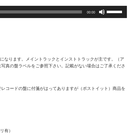
ボ
00:00
リ
ュ
ー
ム
調
節
に
ncになります。メイントラックとインストトラックが主です。（ア
は
は写真の盤ラベルをご参照下さい。記載がない場合はご了承くださ
上
下
矢
でレコードの盤に付箋がはってありますが（ポストイット）商品を
印
。
キ
ー
を
使
っ
て
ソリ有）
く