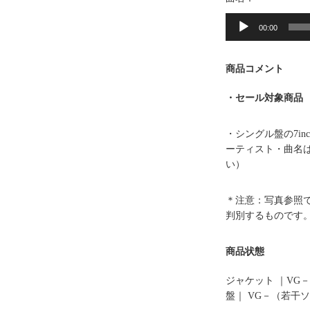
音
声
00:00
プ
レ
商品コメント
ー
ヤ
・セール対象商品
ー
・シングル盤の7i
ーティスト・曲名
い）
＊注意：写真参照
判別するものです
商品状態
ジャケット ｜VG－
盤｜ VG－（若干