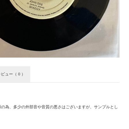
レビュー
（ 0 ）
源の為、多少の外部音や音質の悪さはございますが、サンプルとし
。