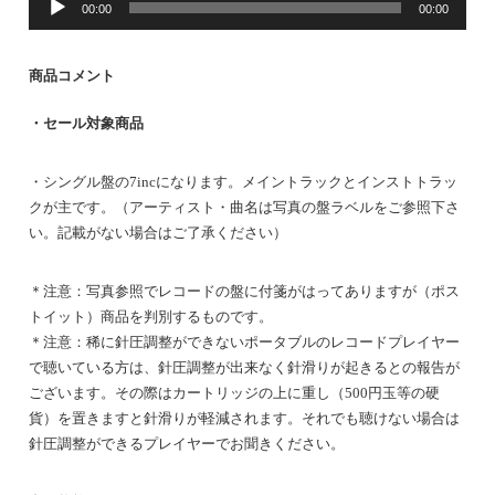
00:00
00:00
声
プ
レ
商品コメント
ー
ヤ
・セール対象商品
ー
・シングル盤の7incになります。メイントラックとインストトラッ
クが主です。（アーティスト・曲名は写真の盤ラベルをご参照下さ
い。記載がない場合はご了承ください）
＊注意：写真参照でレコードの盤に付箋がはってありますが（ポス
トイット）商品を判別するものです。
＊注意：稀に針圧調整ができないポータブルのレコードプレイヤー
で聴いている方は、針圧調整が出来なく針滑りが起きるとの報告が
ございます。その際はカートリッジの上に重し（500円玉等の硬
貨）を置きますと針滑りが軽減されます。それでも聴けない場合は
針圧調整ができるプレイヤーでお聞きください。