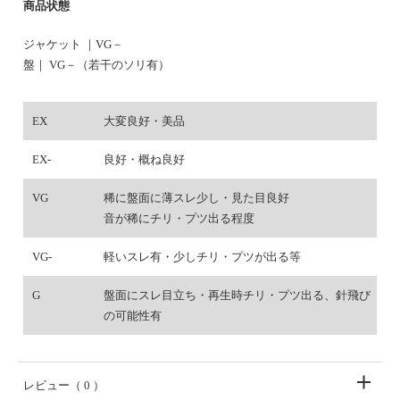
商品状態
ジャケット ｜VG－
盤｜ VG－（若干のソリ有）
EX
大変良好・美品
EX-
良好・概ね良好
VG
稀に盤面に薄スレ少し・見た目良好
音が稀にチリ・プツ出る程度
VG-
軽いスレ有・少しチリ・プツが出る等
G
盤面にスレ目立ち・再生時チリ・プツ出る、針飛び
の可能性有
レビュー
（ 0 ）