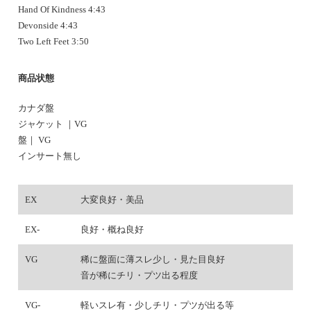
Hand Of Kindness 4:43
Devonside 4:43
Two Left Feet 3:50
商品状態
カナダ盤
ジャケット ｜VG
盤｜ VG
インサート無し
EX
大変良好・美品
EX-
良好・概ね良好
VG
稀に盤面に薄スレ少し・見た目良好
音が稀にチリ・プツ出る程度
VG-
軽いスレ有・少しチリ・プツが出る等