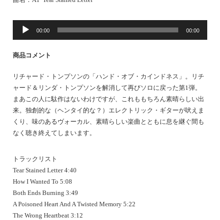
音
00:00
00:00
声
プ
商品コメント
レ
ー
リチャード・トンプソンの「ハンド・オブ・カインドネス」。リチ
ヤ
ャード＆リンダ・トンプソンを解消して再びソロに戻った第1弾。
ー
まあこの人に駄作はないわけですが、これももちろん素晴らしい出
来。独創的な（ヘンタイ的な？）エレクトリック・ギターが吠えま
くり、味のあるヴォーカル、素晴らしい楽曲とともに息を継ぐ間も
なく聴き終えてしまいます。
トラックリスト
Tear Stained Letter 4:40
How I Wanted To 5:08
Both Ends Burning 3:49
A Poisoned Heart And A Twisted Memory 5:22
The Wrong Heartbeat 3:12