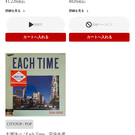
¥1,220
¥820
(税込)
(税込)
詳細を見る
詳細を見る
視聴可
詳細ページにて
CITYPOP / POP
大瀧詠一 / Each Time 完全生産