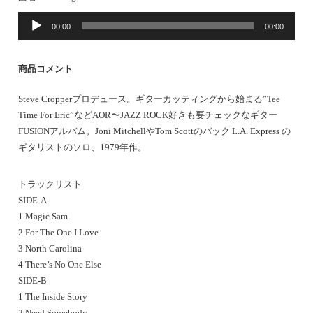
音
00:00
00:00
声
プ
レ
商品コメント
ー
ヤ
Steve Cropperプロデュース。ギターカッティングから始まる”Tee
ー
Time For Eric”などAOR〜JAZZ ROCK好きも要チェックなギター
FUSIONアルバム。Joni MitchellやTom Scottのバック L.A. Express の
ギタリストのソロ、1979年作。
トラックリスト
SIDE-A
1 Magic Sam
2 For The One I Love
3 North Carolina
4 There’s No One Else
SIDE-B
1 The Inside Story
2 Need Somebody