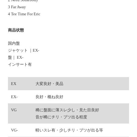
3 Far Away
4 Tee Time For Eric
商品状態
国内盤
ジャケット ｜EX-
盤｜ EX-
インサート有
EX
大変良好・美品
EX-
良好・概ね良好
VG
稀に盤面に薄スレ少し・見た目良好
音が稀にチリ・プツ出る程度
VG-
軽いスレ有・少しチリ・プツが出る等