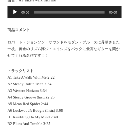
曲名：A1 Take a walk with me
音
00:00
00:00
声
プ
レ
商品コメント
ー
ヤ
ロバート・ジョンソン・サウンドをモダン・ブルースに昇華させた
ー
一枚。黄金のリズム隊ジ・エイシズをバックに最高なギターを聞か
せてくれる名作です！！
トラックリスト
A1 Take A Walk With Me 2:22
A2 Steady Rollin’ Man 2:54
A3 Western Horizon 3:34
A4 Steady Groove (Instr.) 2:25
A5 Mean Red Spider 2:44
A6 Lockwood’s Boogie (Instr.) 3:08
B1 Rambling On My Mind 2:40
B2 Blues And Trouble 3:25