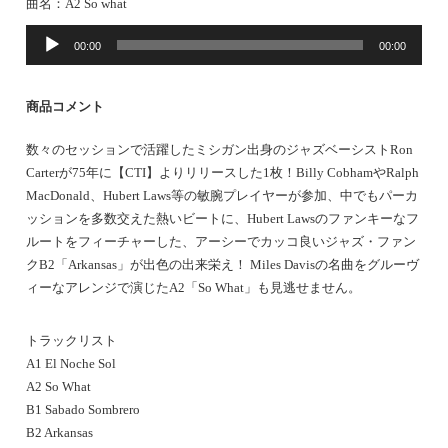
曲名：A2 So what
音
00:00
00:00
声
プ
レ
商品コメント
ー
ヤ
数々のセッションで活躍したミシガン出身のジャズベーシストRon
ー
Carterが75年に【CTI】よりリリースした1枚！Billy CobhamやRalph
MacDonald、Hubert Laws等の敏腕プレイヤーが参加、中でもパーカ
ッションを多数交えた熱いビートに、Hubert Lawsのファンキーなフ
ルートをフィーチャーした、アーシーでカッコ良いジャズ・ファン
クB2「Arkansas」が出色の出来栄え！ Miles Davisの名曲をグルーヴ
ィーなアレンジで演じたA2「So What」も見逃せません。
トラックリスト
A1 El Noche Sol
A2 So What
B1 Sabado Sombrero
B2 Arkansas