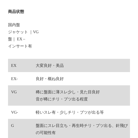
商品状態
国内盤
ジャケット ｜VG
盤｜ EX –
インサート有
EX
大変良好・美品
EX-
良好・概ね良好
VG
稀に盤面に薄スレ少し・見た目良好
音が稀にチリ・プツ出る程度
VG-
軽いスレ有・少しチリ・プツが出る等
G
盤面にスレ目立ち・再生時チリ・プツ出る、針飛び
の可能性有