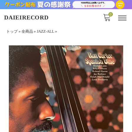
0
DAIEIRECORD
トップ
»
全商品
»
JAZZ-ALL
»