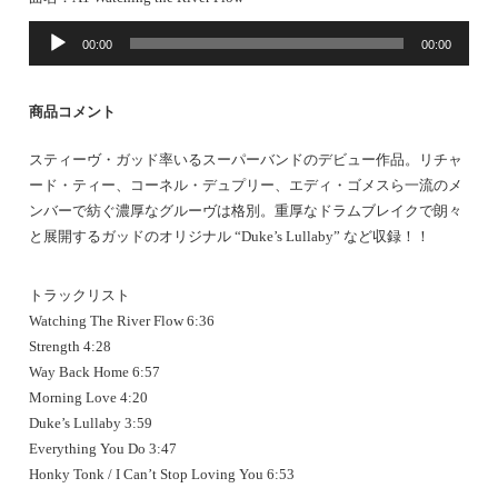
音
00:00
00:00
声
プ
レ
商品コメント
ー
ヤ
スティーヴ・ガッド率いるスーパーバンドのデビュー作品。リチャ
ー
ード・ティー、コーネル・デュプリー、エディ・ゴメスら一流のメ
ンバーで紡ぐ濃厚なグルーヴは格別。重厚なドラムブレイクで朗々
と展開するガッドのオリジナル “Duke’s Lullaby” など収録！！
トラックリスト
Watching The River Flow 6:36
Strength 4:28
Way Back Home 6:57
Morning Love 4:20
Duke’s Lullaby 3:59
Everything You Do 3:47
Honky Tonk / I Can’t Stop Loving You 6:53