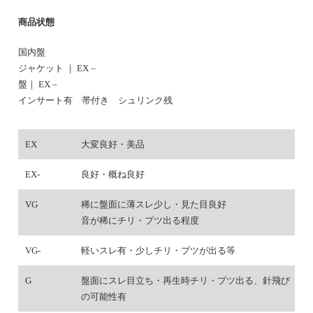
商品状態
国内盤
ジャケット ｜ EX –
盤｜ EX –
インサート有 帯付き シュリンク残
EX
大変良好・美品
EX-
良好・概ね良好
VG
稀に盤面に薄スレ少し・見た目良好
音が稀にチリ・プツ出る程度
VG-
軽いスレ有・少しチリ・プツが出る等
G
盤面にスレ目立ち・再生時チリ・プツ出る、針飛び
の可能性有