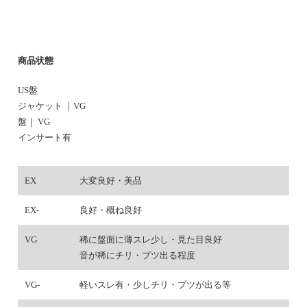
商品状態
US盤
ジャケット ｜VG
盤｜ VG
インサート有
EX
大変良好・美品
EX-
良好・概ね良好
VG
稀に盤面に薄スレ少し・見た目良好
音が稀にチリ・プツ出る程度
VG-
軽いスレ有・少しチリ・プツが出る等