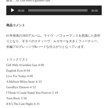
曲名：
A1 Gift with a golden Gun
音
00:00
00:00
声
プ
レ
商品コメント
ー
ヤ
81年発表の3RDアルバム。ライヴ・パフォーマンスを意識した音作
ー
りとなり、ギターのスティーヴ・ルカサーを大きくフィーチャー。
全編プログレッシヴ&ハードな仕上がりとなっています。
トラックリスト
Gift With A Golden Gun 4:00
English Eyes 6:04
Live For Today 4:00
A Million Miles Away 4:33
Goodbye Elenore 4:52
I Think I Could Stand You Forever 5:19
Turn Back 3:56
If It’s The Last Night 4:31