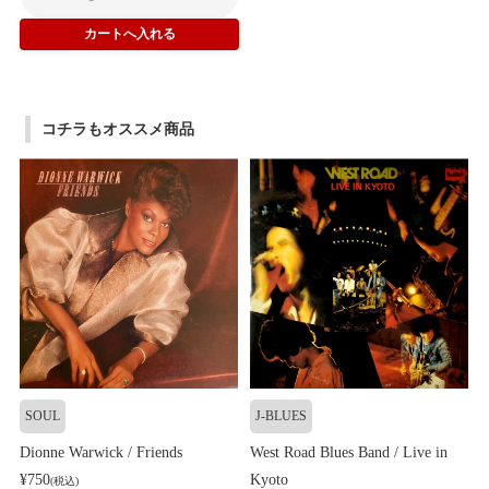
コチラもオススメ商品
SOUL
J-BLUES
Dionne Warwick / Friends
West Road Blues Band / Live in
¥750
Kyoto
(税込)