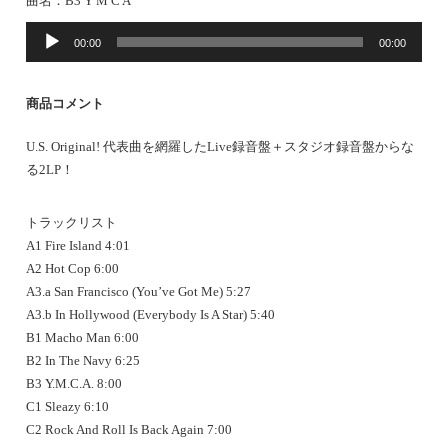
曲名：B3 Y M C A
音
00:00
00:00
声
プ
レ
商品コメント
ー
ヤ
U.S. Original! 代表曲を網羅したLive録音盤＋スタジオ録音盤からな
ー
る2LP！
トラックリスト
A1 Fire Island 4:01
A2 Hot Cop 6:00
A3.a San Francisco (You’ve Got Me) 5:27
A3.b In Hollywood (Everybody Is A Star) 5:40
B1 Macho Man 6:00
B2 In The Navy 6:25
B3 Y.M.C.A. 8:00
C1 Sleazy 6:10
C2 Rock And Roll Is Back Again 7:00