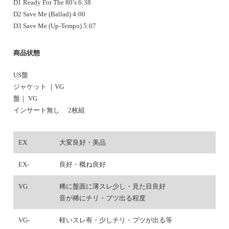
D1 Ready For The 80’s 6:38
D2 Save Me (Ballad) 4:00
D3 Save Me (Up-Tempo) 5:07
商品状態
US盤
ジャケット ｜
VG
盤｜ VG
インサート無し 2枚組
EX
大変良好・美品
EX-
良好・概ね良好
VG
稀に盤面に薄スレ少し・見た目良好
音が稀にチリ・プツ出る程度
VG-
軽いスレ有・少しチリ・プツが出る等