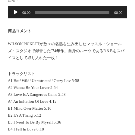
音
00:00
00:00
声
プ
レ
商品コメント
ー
ヤ
WILSON PICKETTが数々の名盤を生み出したマッスル・ショール
ー
ズ・スタジオで録音した’74年作。自身のルーツであるR＆Bをスパ
イスとして取り入れた一枚！
トラックリスト
A1 Hot! Wild! Unrestricted! Crazy Lov 5:58
A2 Wanna Be Your Lover 5:54
A3 Love Is A Dangerous Game 5:58
A4 An Imitation Of Love 4:12
B1 Mind Over Matter 5:10
B2 It’s A Thang 5:12
B3 I Need To Be By Myself 5:36
B4 I Fell In Love 6:18