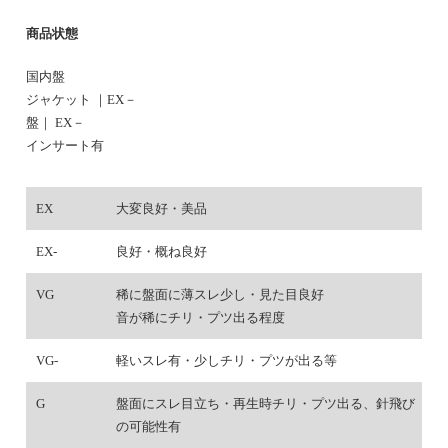
商品状態
国内盤
ジャケット ｜EX－
盤｜ EX－
インサート有
EX
大変良好・美品
EX-
良好・概ね良好
VG
稀に盤面に薄スレ少し・見た目良好
音が稀にチリ・プツ出る程度
VG-
軽いスレ有・少しチリ・プツが出る等
G
盤面にスレ目立ち・再生時チリ・プツ出る、針飛び
の可能性有