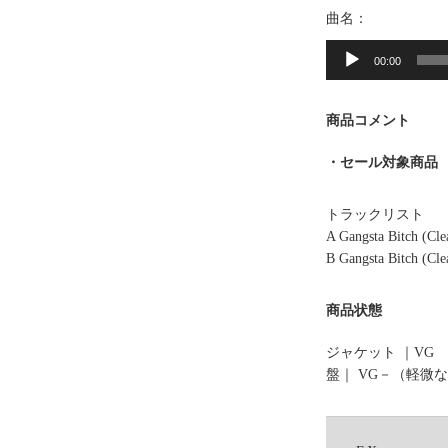
曲名：
音
声
00:00
プ
レ
商品コメント
ー
ヤ
・セール対象商品
ー
トラックリスト
A Gangsta Bitch (Cle
B Gangsta Bitch (Cle
商品状態
ジャケット ｜VG
盤｜ VG－（軽微