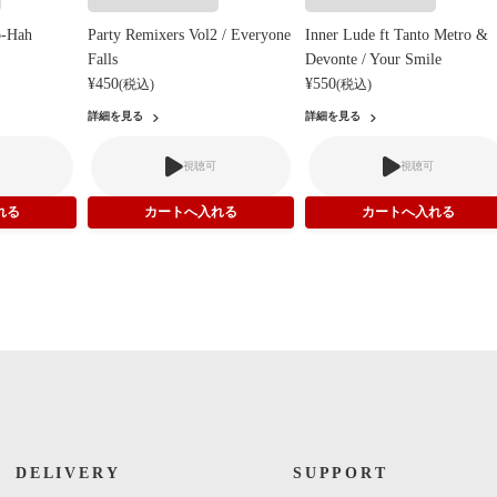
o-Hah
Party Remixers Vol2 / Everyone
Inner Lude ft Tanto Metro &
Falls
Devonte / Your Smile
¥450
¥550
(税込)
(税込)
詳細を見る
詳細を見る
視聴可
視聴可
DELIVERY
SUPPORT