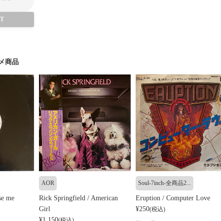
UT
メ商品
AOR
Soul-7inch-全商品2...
se me
Rick Springfield / American
Eruption / Computer Love
Girl
¥250
(税込)
¥1,150
(税込)