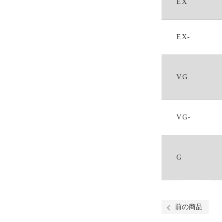
EX
EX-
VG
VG-
G
前の商品