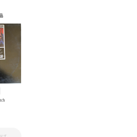
品
tch
ジにて