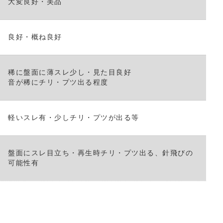
大変良好・美品
く
だ
さ
良好・概ね良好
い。
稀に盤面に薄スレ少し・見た目良好
音が稀にチリ・プツ出る程度
軽いスレ有・少しチリ・プツが出る等
盤面にスレ目立ち・再生時チリ・プツ出る、針飛びの
可能性有