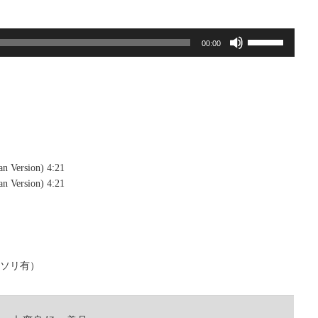
ボ
00:00
リ
ュ
ー
ム
調
節
に
は
an Version) 4:21
上
an Version) 4:21
下
矢
印
キ
ー
なソリ有）
を
使
っ
て