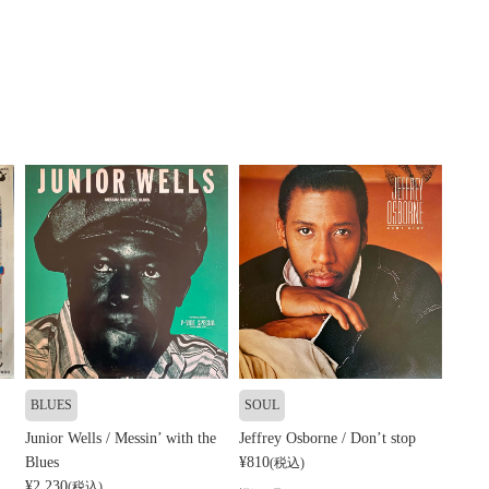
BLUES
SOUL
Junior Wells / Messin’ with the
Jeffrey Osborne / Don’t stop
Blues
¥810
(税込)
¥2,230
(税込)