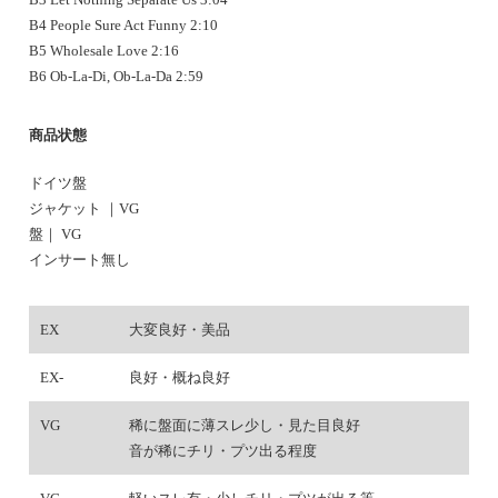
B4 People Sure Act Funny 2:10
B5 Wholesale Love 2:16
B6 Ob-La-Di, Ob-La-Da 2:59
商品状態
ドイツ盤
ジャケット ｜VG
盤｜ VG
インサート無し
EX
大変良好・美品
EX-
良好・概ね良好
VG
稀に盤面に薄スレ少し・見た目良好
音が稀にチリ・プツ出る程度