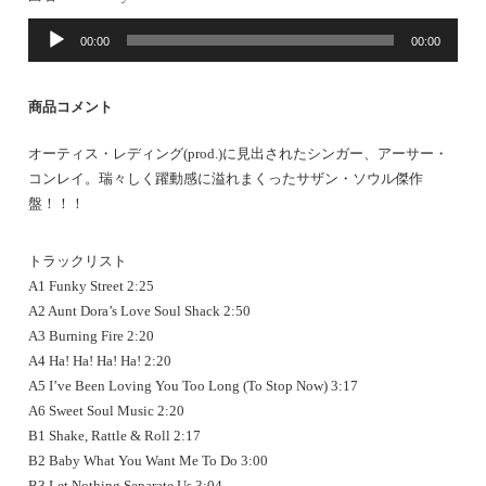
音
00:00
00:00
声
プ
レ
商品コメント
ー
ヤ
オーティス・レディング(prod.)に見出されたシンガー、アーサー・
ー
コンレイ。瑞々しく躍動感に溢れまくったサザン・ソウル傑作
盤！！！
トラックリスト
A1 Funky Street 2:25
A2 Aunt Dora’s Love Soul Shack 2:50
A3 Burning Fire 2:20
A4 Ha! Ha! Ha! Ha! 2:20
A5 I’ve Been Loving You Too Long (To Stop Now) 3:17
A6 Sweet Soul Music 2:20
B1 Shake, Rattle & Roll 2:17
B2 Baby What You Want Me To Do 3:00
B3 Let Nothing Separate Us 3:04