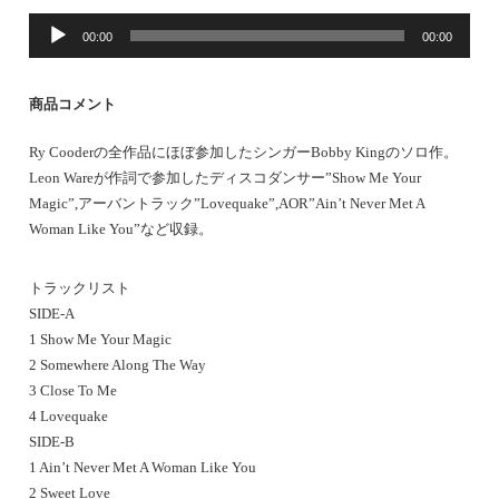
音
00:00
00:00
声
プ
レ
商品コメント
ー
ヤ
Ry Cooderの全作品にほぼ参加したシンガーBobby Kingのソロ作。
ー
Leon Wareが作詞で参加したディスコダンサー”Show Me Your
Magic”,アーバントラック”Lovequake”,AOR”Ain’t Never Met A
Woman Like You”など収録。
トラックリスト
SIDE-A
1 Show Me Your Magic
2 Somewhere Along The Way
3 Close To Me
4 Lovequake
SIDE-B
1 Ain’t Never Met A Woman Like You
2 Sweet Love