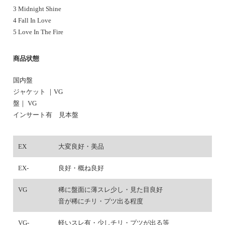
3 Midnight Shine
4 Fall In Love
5 Love In The Fire
商品状態
国内盤
ジャケット ｜
VG
盤｜ VG
インサート有 見本盤
EX
大変良好・美品
EX-
良好・概ね良好
VG
稀に盤面に薄スレ少し・見た目良好
音が稀にチリ・プツ出る程度
VG-
軽いスレ有・少しチリ・プツが出る等