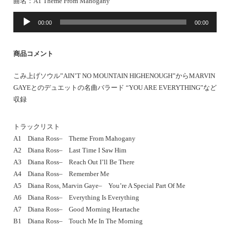
曲名：
A1 Theme From Mahogany
音
00:00
00:00
声
プ
レ
商品コメント
ー
ヤ
こみ上げソウル”AIN’T NO MOUNTAIN HIGHENOUGH”からMARVIN
ー
GAYEとのデュエットの名曲バラード “YOU ARE EVERYTHING”など
収録
トラックリスト
A1 Diana Ross– Theme From Mahogany
A2 Diana Ross– Last Time I Saw Him
A3 Diana Ross– Reach Out I’ll Be There
A4 Diana Ross– Remember Me
A5 Diana Ross, Marvin Gaye– You’re A Special Part Of Me
A6 Diana Ross– Everything Is Everything
A7 Diana Ross– Good Morning Heartache
B1 Diana Ross– Touch Me In The Morning