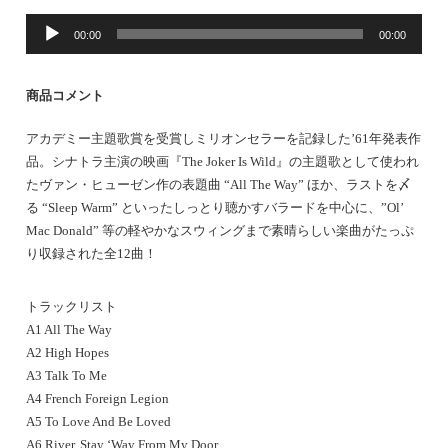
音
00:00
00:00
声
プ
レ
商品コメント
ー
ヤ
アカデミー主題歌賞を受賞しミリオンセラーを記録した’61年発表作
ー
品。シナトラ主演の映画『The Joker Is Wild』の主題歌として使われ
たヴァン・ヒューゼン作の表題曲 “All The Way” ほか、ラストを〆
る “Sleep Warm” といったしっとり聴かすバラードを中心に、”Ol’
Mac Donald” 等の軽やかなスウィングまで素晴らしい楽曲がたっぷ
り収録された全12曲！
トラックリスト
A1 All The Way
A2 High Hopes
A3 Talk To Me
A4 French Foreign Legion
A5 To Love And Be Loved
A6 River, Stay ‘Way From My Door