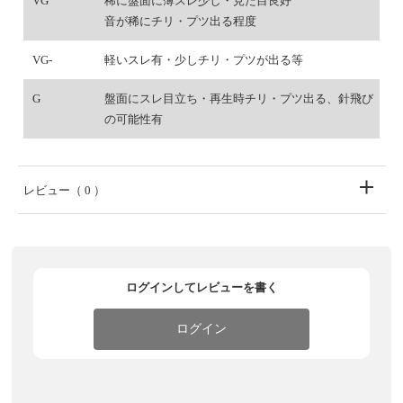
VG
稀に盤面に薄スレ少し・見た目良好
音が稀にチリ・プツ出る程度
VG-
軽いスレ有・少しチリ・プツが出る等
G
盤面にスレ目立ち・再生時チリ・プツ出る、針飛び
の可能性有
レビュー
（ 0 ）
ログインしてレビューを書く
ログイン