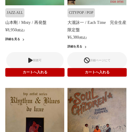
JAZZ-ALL
CITYPOP / POP
山本剛 / Misty / 再発盤
大瀧詠一 / Each Time 完全生産
¥8,950
限定盤
(税込)
¥6,380
(税込)
詳細を見る
詳細を見る
視聴可
詳細ページにて