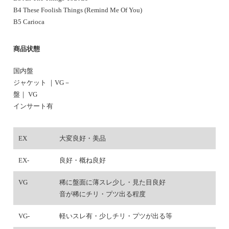
B4 These Foolish Things (Remind Me Of You)
B5 Carioca
商品状態
国内盤
ジャケット ｜VG－
盤｜ VG
インサート有
EX
大変良好・美品
EX-
良好・概ね良好
VG
稀に盤面に薄スレ少し・見た目良好
音が稀にチリ・プツ出る程度
VG-
軽いスレ有・少しチリ・プツが出る等