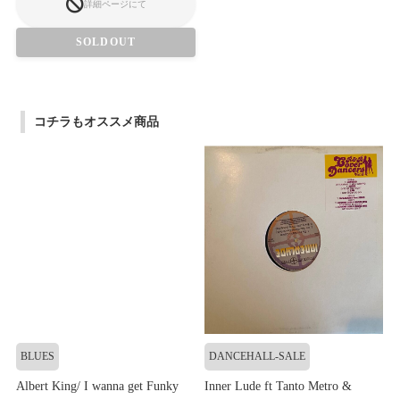
詳細ページにて
SOLDOUT
コチラもオススメ商品
BLUES
DANCEHALL-SALE
Albert King/ I wanna get Funky
Inner Lude ft Tanto Metro &