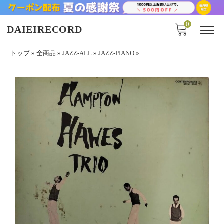
0
DAIEIRECORD
トップ
»
全商品
»
JAZZ-ALL
»
JAZZ-PIANO
»