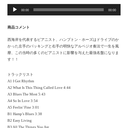
音
00:00
00:00
声
プ
レ
商品コメント
ー
ヤ
西海岸を代表するピアニスト、ハンプトン・ホーズはドライブのか
ー
かった左手のバッキングと右手の明快なアルペジオ奏法で一生を風
靡、この当時の多くのピアニストに影響を与えた最強名盤になりま
す！！
トラックリスト
A1 I Got Rhythm
A2 What Is This Thing Called Love 4:44
A3 Blues The Most 5:43
A4 So In Love 3:54
A5 Feelin’ Fine 3:01
B1 Hamp’s Blues 3:38
B2 Easy Living
B3 All The Things You Are