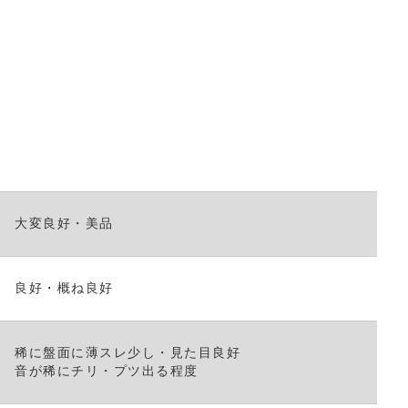
て
く
だ
さ
い。
大変良好・美品
良好・概ね良好
稀に盤面に薄スレ少し・見た目良好
音が稀にチリ・プツ出る程度