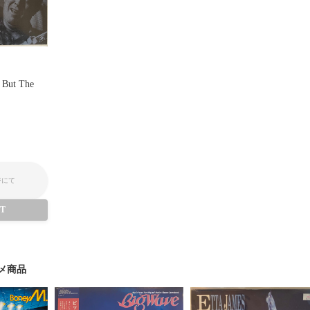
g But The
ジにて
UT
メ商品