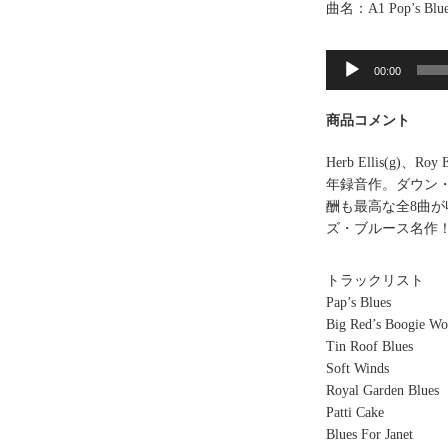
曲名：A1 Pop’s Blue
音
00:00
声
プ
商品コメント
レ
ー
Herb Ellis(g)、Roy
ヤ
年録音作。ダウン・ホ
ー
酬も最高な全8曲が
ズ・ブルース名作
トラックリスト
Pap’s Blues
Big Red’s Boogie Wo
Tin Roof Blues
Soft Winds
Royal Garden Blues
Patti Cake
Blues For Janet