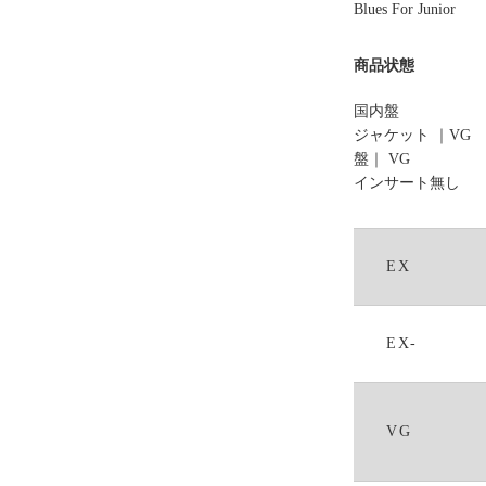
Blues For Junior
商品状態
国内盤
ジャケット ｜VG
盤｜ VG
インサート無し
EX
EX-
VG