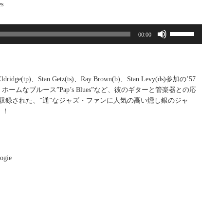
s
ボ
00:00
リ
ュ
ー
ム
 Eldridge(tp)、Stan Getz(ts)、Ray Brown(b)、Stan Levy(ds)参加の’57
調
ームなブルース”Pap’s Blues”など、彼のギターと管楽器との応
節
収録された、”通”なジャズ・ファンに人気の高い燻し銀のジャ
に
！！
は
上
下
矢
印
ogie
キ
ー
を
使
っ