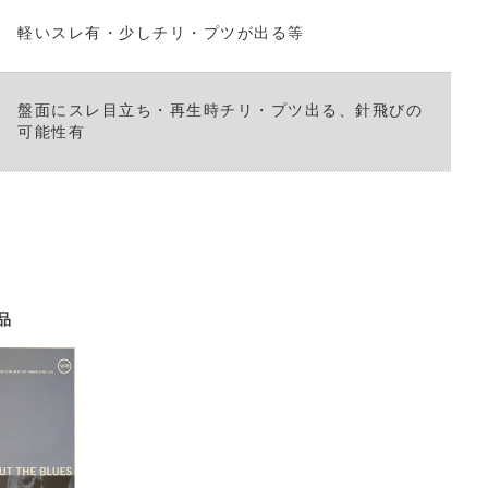
軽いスレ有・少しチリ・プツが出る等
盤面にスレ目立ち・再生時チリ・プツ出る、針飛びの
可能性有
品