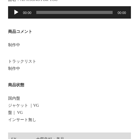
音
00:00
00:00
声
プ
レ
商品コメント
ー
ヤ
制作中
ー
トラックリスト
制作中
商品状態
国内盤
ジャケット ｜VG
盤｜ VG
インサート無し