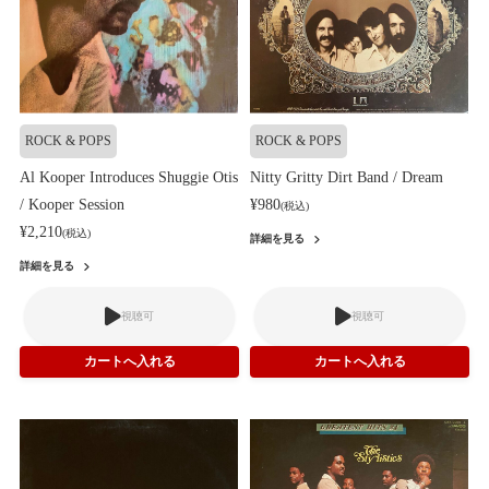
ROCK & POPS
ROCK & POPS
Al Kooper Introduces Shuggie Otis
Nitty Gritty Dirt Band / Dream
/ Kooper Session
¥980
(税込)
¥2,210
(税込)
詳細を見る
詳細を見る
視聴可
視聴可