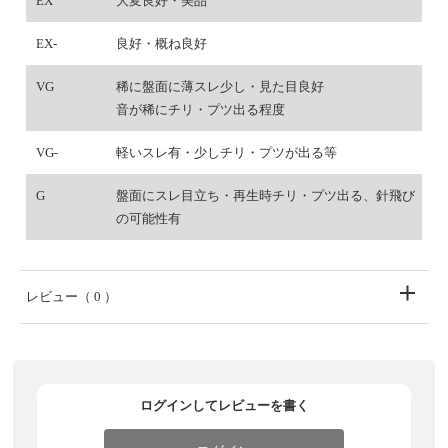
EX
大変良好・美品
EX-
良好・概ね良好
VG
稀に盤面に薄スレ少し・見た目良好
音が稀にチリ・プツ出る程度
VG-
軽いスレ有・少しチリ・プツが出る等
G
盤面にスレ目立ち・再生時チリ・プツ出る、針飛び
の可能性有
レビュー
（ 0 ）
ログインしてレビューを書く