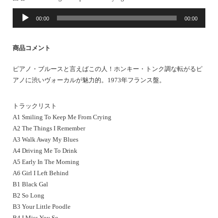
音
00:00
00:00
声
プ
レ
商品コメント
ー
ヤ
ピアノ・ブルースと言えばこの人！ホンキー・トンク調な転がるピ
ー
アノに渋いヴォーカルが魅力的。1973年フランス盤。
トラックリスト
A1 Smiling To Keep Me From Crying
A2 The Things I Remember
A3 Walk Away My Blues
A4 Driving Me To Drink
A5 Early In The Morning
A6 Girl I Left Behind
B1 Black Gal
B2 So Long
B3 Your Little Poodle
B4 I Miss You So