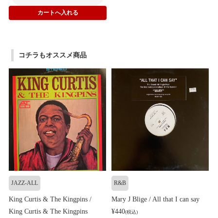
コチラもオススメ商品
JAZZ-ALL
R&B
King Curtis & The Kingpins /
Mary J Blige / All that I can say
King Curtis & The Kingpins
¥440
(税込)