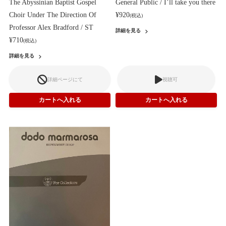
The Abyssinian Baptist Gospel
General Public / I’ll take you there
Choir Under The Direction Of
¥920
(税込)
Professor Alex Bradford / ST
詳細を見る
¥710
(税込)
詳細を見る
詳細ページにて
視聴可