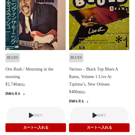
BLUES
BLUES
Otis Rush / Mourning in the
Various – Black Top Blues A
morning
Rama, Volume 1 Live At
¥2,740
Tipitina’s, New Orleans
(税込)
¥480
(税込)
詳細を見る
詳細を見る
視聴可
視聴可