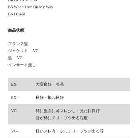
B5 When I Am On My Way
B6 I Cried
商品状態
フランス盤
ジャケット ｜VG
盤｜ VG
インサート無し
EX
大変良好・美品
EX-
良好・概ね良好
VG
稀に盤面に薄スレ少し・見た目良好
音が稀にチリ・プツ出る程度
VG-
軽いスレ有・少しチリ・プツが出る等