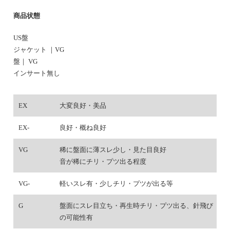
商品状態
US盤
ジャケット ｜VG
盤｜ VG
インサート無し
EX
大変良好・美品
EX-
良好・概ね良好
VG
稀に盤面に薄スレ少し・見た目良好
音が稀にチリ・プツ出る程度
VG-
軽いスレ有・少しチリ・プツが出る等
G
盤面にスレ目立ち・再生時チリ・プツ出る、針飛び
の可能性有