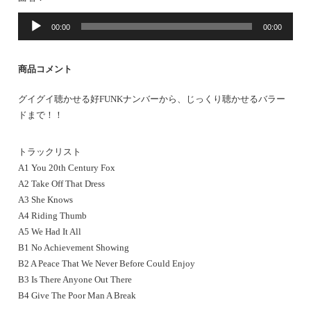
音
00:00
00:00
声
プ
レ
商品コメント
ー
ヤ
グイグイ聴かせる好FUNKナンバーから、じっくり聴かせるバラー
ー
ドまで！！
トラックリスト
A1 You 20th Century Fox
A2 Take Off That Dress
A3 She Knows
A4 Riding Thumb
A5 We Had It All
B1 No Achievement Showing
B2 A Peace That We Never Before Could Enjoy
B3 Is There Anyone Out There
B4 Give The Poor Man A Break