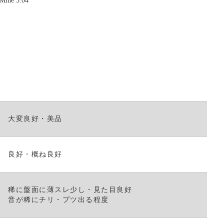
 Mine 3:04
く
だ
さ
い。
大変良好・美品
良好・概ね良好
稀に盤面に薄スレ少し・見た目良好
音が稀にチリ・プツ出る程度