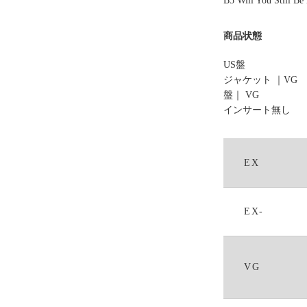
B5 Will You Still Be
商品状態
US盤
ジャケット ｜
VG
盤｜ VG
インサート無し
EX
EX-
VG