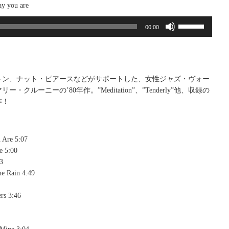
y you are
ボ
00:00
リ
ュ
ー
ム
調
トン、ナット・ピアースなどがサポートした、女性ジャズ・ヴォー
節
・クルーニーの’80年作。”Meditation”、”Tenderly”他、収録の
に
作！
は
上
下
 Are 5:07
矢
e 5:00
印
3
キ
e Rain 4:49
ー
を
rs 3:46
使
っ
て