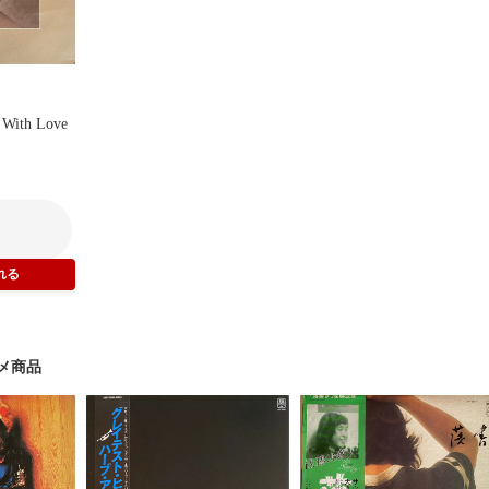
 With Love
メ商品