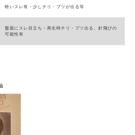
軽いスレ有・少しチリ・プツが出る等
盤面にスレ目立ち・再生時チリ・プツ出る、針飛びの
可能性有
品