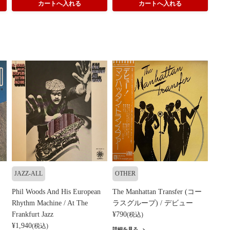
JAZZ-ALL
OTHER
Phil Woods And His European
The Manhattan Transfer (コー
Rhythm Machine / At The
ラスグループ) / デビュー
Frankfurt Jazz
¥790
(税込)
¥1,940
(税込)
詳細を見る