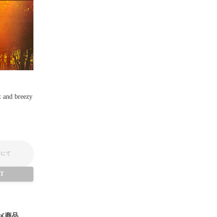
t and breezy
ジにて
UT
メ商品