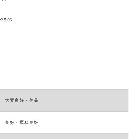
く
だ
さ
y? 5:06
い。
大変良好・美品
良好・概ね良好