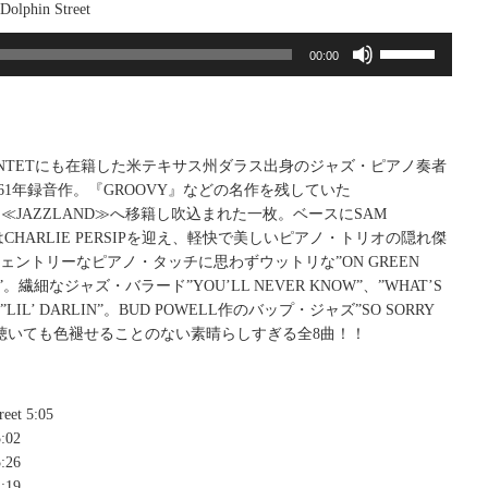
lphin Street
ボ
00:00
リ
ュ
ー
ム
調
S QUINTETにも在籍した米テキサス州ダラス出身のジャズ・ピアノ奏者
節
Dの’61年録音作。『GROOVY』などの名作を残していた
に
から≪JAZZLAND≫へ移籍し吹込まれた一枚。ベースにSAM
は
はCHARLIE PERSIPを迎え、軽快で美しいピアノ・トリオの隠れ傑
上
ジェントリーなピアノ・タッチに思わずウットリな”ON GREEN
下
ET”。繊細なジャズ・バラード”YOU’LL NEVER KNOW”、”WHAT’S
矢
IL’ DARLIN”。BUD POWELL作のバップ・ジャズ”SO SORRY
印
何度聴いても色褪せることのない素晴らしすぎる全8曲！！
キ
ー
を
reet 5:05
使
5:02
っ
:26
て
4:19