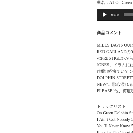
曲名：A1 On Green Do
音
声
00:00
プ
レ
商品コメント
ー
ヤ
MILES DAVI
ー
RED GARLAN
≪PRESTIGE≫
JONES、ドラムに
作盤!!軽快でいて
DOLPHIN STRE
NEW”。歌心溢れる”L
PLEASE”他、
トラックリスト
On Green Dolphin St
I Ain’t Got Nobody 
You’ll Never Know 5
Blues In The Closet 