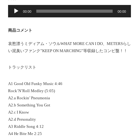
音
00:00
00:00
声
プ
レ
商品コメント
ー
ヤ
哀愁漂うミディアム・ソウルWHAT MORE CAN I DO、METERSらし
ー
い泥臭いファンク”KEEP ON MARCHING”等収録したコンピ盤！！
トラックリスト
A1 Good Old Funky Music 4:46
Rock’N’Roll Medley (5:05)
A2.a Rockin’ Pneumonia
A2.b Something You Got
A2.c I Know
A2.d Personality
A3 Riddle Song 4:12
A4 He Bite Me 2:25