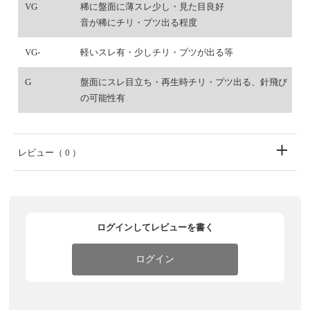
VG
稀に盤面に薄スレ少し・見た目良好
音が稀にチリ・プツ出る程度
VG-
軽いスレ有・少しチリ・プツが出る等
G
盤面にスレ目立ち・再生時チリ・プツ出る、針飛び
の可能性有
レビュー
（ 0 ）
ログインしてレビューを書く
ログイン