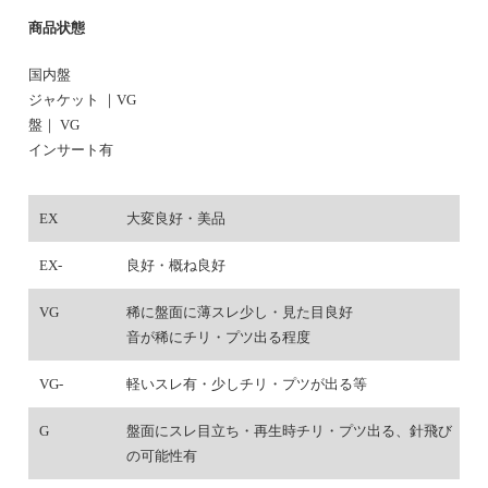
商品状態
国内盤
ジャケット ｜VG
盤｜ VG
インサート有
EX
大変良好・美品
EX-
良好・概ね良好
VG
稀に盤面に薄スレ少し・見た目良好
音が稀にチリ・プツ出る程度
VG-
軽いスレ有・少しチリ・プツが出る等
G
盤面にスレ目立ち・再生時チリ・プツ出る、針飛び
の可能性有