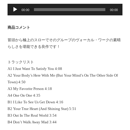
音
00:00
00:00
声
プ
レ
商品コメント
ー
ヤ
冒頭から極上のスローでそのグループのヴォーカル・ワークの素晴
ー
らしさを堪能できる良作です
！
トラックリスト
A1 I Just Want To Satisfy You 4:08
A2 Your Body’s Here With Me (But Your Mind’s On The Other Side Of
Town) 4:50
A3 My Favorite Person 4:18
A4 One On One 4:35
B1 I Like To See Us Get Down 4:16
B2 Your True Heart (And Shining Star) 5:51
B3 Out In The Real World 3:54
B4 Don’t Walk Away Mad 3:44