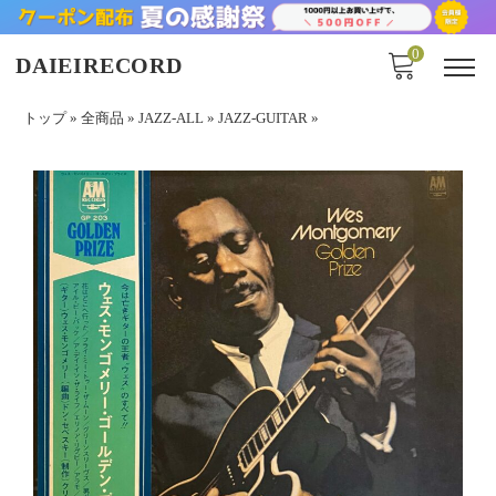
0
DAIEIRECORD
トップ
»
全商品
»
JAZZ-ALL
»
JAZZ-GUITAR
»