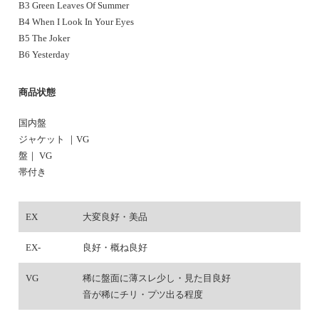
B3 Green Leaves Of Summer
B4 When I Look In Your Eyes
B5 The Joker
B6 Yesterday
商品状態
国内盤
ジャケット ｜VG
盤｜ VG
帯付き
EX
大変良好・美品
EX-
良好・概ね良好
VG
稀に盤面に薄スレ少し・見た目良好
音が稀にチリ・プツ出る程度