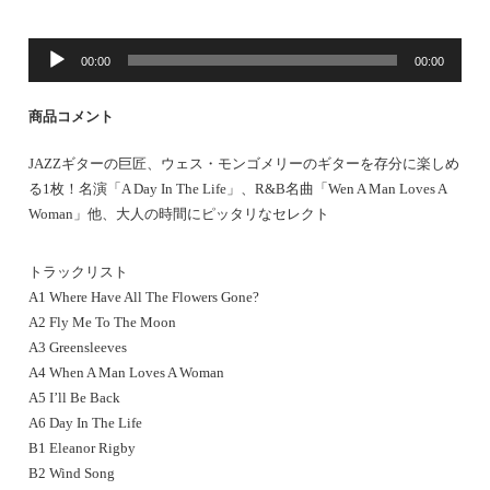
音
00:00
00:00
声
プ
商品コメント
レ
ー
JAZZギターの巨匠、ウェス・モンゴメリーのギターを存分に楽しめ
ヤ
る1枚！名演「A Day In The Life」、R&B名曲「Wen A Man Loves A
ー
Woman」他、大人の時間にピッタリなセレクト
トラックリスト
A1 Where Have All The Flowers Gone?
A2 Fly Me To The Moon
A3 Greensleeves
A4 When A Man Loves A Woman
A5 I’ll Be Back
A6 Day In The Life
B1 Eleanor Rigby
B2 Wind Song