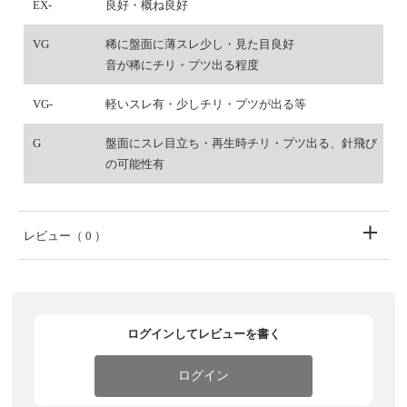
EX-
良好・概ね良好
VG
稀に盤面に薄スレ少し・見た目良好
音が稀にチリ・プツ出る程度
VG-
軽いスレ有・少しチリ・プツが出る等
G
盤面にスレ目立ち・再生時チリ・プツ出る、針飛び
の可能性有
レビュー
（ 0 ）
ログインしてレビューを書く
ログイン