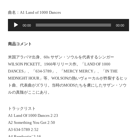
曲名：
A1 Land of 1000 Dances
音
00:00
00:00
声
プ
レ
商品コメント
ー
ヤ
米国アラバマ出身、60s サザン・ソウルを代表するシンガー
ー
WILSON PICKETT。1966年リリース作。「LAND OF 1000
DANCES」、「634-5789」、「MERCY MERCY」、「IN THE
MIDNIGHT HOUR」等、WOLSONの熱いヴォーカルが炸裂するヒッ
ト曲、代表曲がズラリ。当時のMODSたちを虜にしたサザン・ソウ
ルの真髄がここにあり。
トラックリスト
A1 Land Of 1000 Dances 2:23
A2 Something You Got 2:50
A3 634-5789 2:52
A4 Barefootin’ 2:16