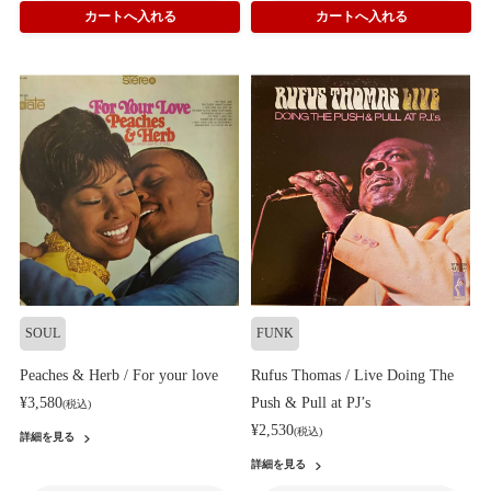
SOUL
FUNK
Peaches & Herb / For your love
Rufus Thomas / Live Doing The
¥3,580
Push & Pull at PJ’s
(税込)
¥2,530
(税込)
詳細を見る
詳細を見る