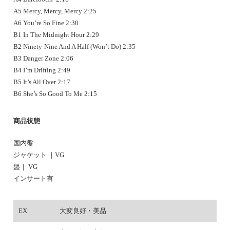
A5 Mercy, Mercy, Mercy 2:25
A6 You’re So Fine 2:30
B1 In The Midnight Hour 2:29
B2 Ninety-Nine And A Half (Won’t Do) 2:35
B3 Danger Zone 2:06
B4 I’m Drifting 2:49
B5 It’s All Over 2:17
B6 She’s So Good To Me 2:15
商品状態
国内盤
ジャケット ｜VG
盤｜ VG
インサート有
EX
大変良好・美品