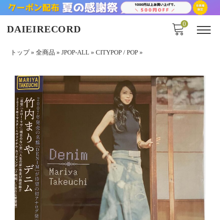
0
DAIEIRECORD
トップ
»
全商品
»
JPOP-ALL
»
CITYPOP / POP
»