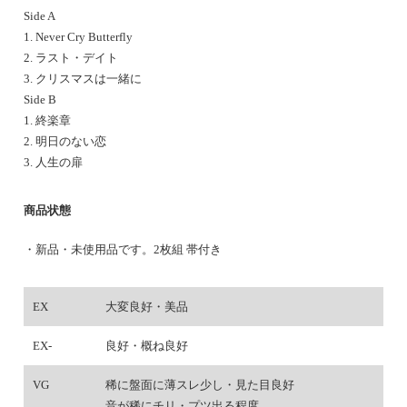
Side A
1. Never Cry Butterfly
2. ラスト・デイト
3. クリスマスは一緒に
Side B
1. 終楽章
2. 明日のない恋
3. 人生の扉
商品状態
・新品・未使用品です。2枚組 帯付き
EX
大変良好・美品
EX-
良好・概ね良好
VG
稀に盤面に薄スレ少し・見た目良好
音が稀にチリ・プツ出る程度