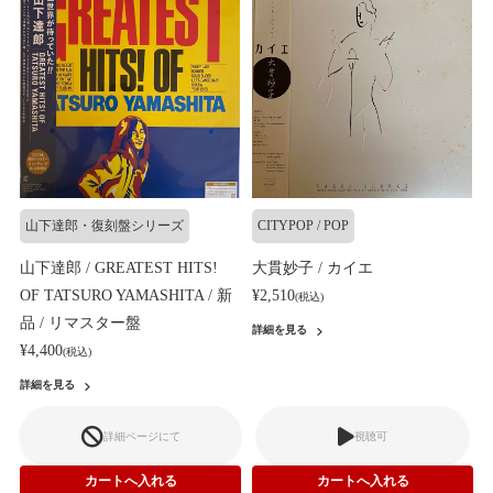
山下達郎・復刻盤シリーズ
CITYPOP / POP
山下達郎 / GREATEST HITS!
大貫妙子 / カイエ
OF TATSURO YAMASHITA / 新
¥2,510
(税込)
品 / リマスター盤
詳細を見る
¥4,400
(税込)
詳細を見る
詳細ページにて
視聴可