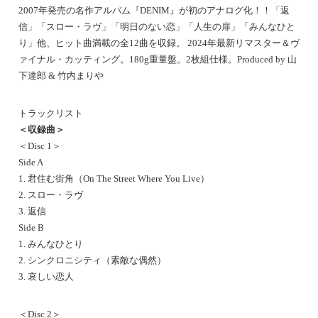
2007年発売の名作アルバム『DENIM』が初のアナログ化！！「返
信」「スロー・ラヴ」「明日のない恋」「人生の扉」「みんなひと
り」他、ヒット曲満載の全12曲を収録。 2024年最新リマスター＆ヴ
ァイナル・カッティング。180g重量盤。2枚組仕様。Produced by 山
下達郎 & 竹内まりや
トラックリスト
＜収録曲＞
＜Disc 1＞
Side A
1. 君住む街角（On The Street Where You Live）
2. スロー・ラヴ
3. 返信
Side B
1. みんなひとり
2. シンクロニシティ（素敵な偶然）
3. 哀しい恋人
＜Disc 2＞