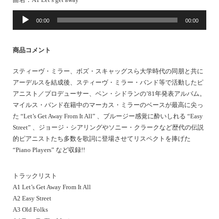
音
00:00
00:00
声
プ
レ
商品コメント
ー
ヤ
スティーヴ・ミラー、ボズ・スキャッグスら大学時代の同朋と共に
ー
アーデルスを結成後、スティーヴ・ミラー・バンド等で活動したピ
アニスト／プロデューサー、ベン・シドランの’81年発表アルバム。
マイルス・バンド在籍中のマーカス・ミラーのベースが最高に尖っ
た “Let’s Get Away From It All” 、ブルージー感覚に酔いしれる “Easy
Street” 、ジョージ・シアリングやソニー・クラークなど歴代の伝説
的ピアニストたち多数を歌詞に登場させてリスペクトを捧げた
“Piano Players” など収録!!
トラックリスト
A1 Let’s Get Away From It All
A2 Easy Street
A3 Old Folks