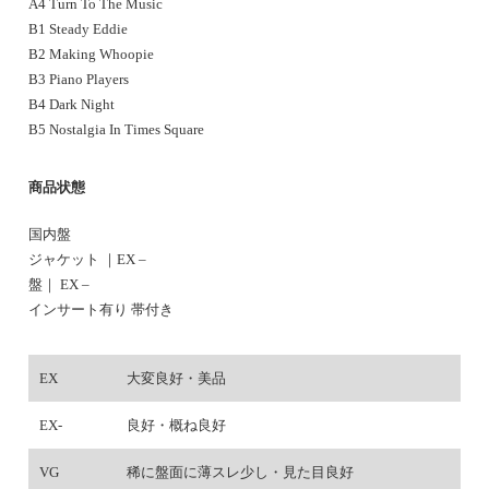
A4 Turn To The Music
B1 Steady Eddie
B2 Making Whoopie
B3 Piano Players
B4 Dark Night
B5 Nostalgia In Times Square
商品状態
国内盤
ジャケット ｜EX –
盤｜ EX –
インサート有り 帯付き
EX
大変良好・美品
EX-
良好・概ね良好
VG
稀に盤面に薄スレ少し・見た目良好