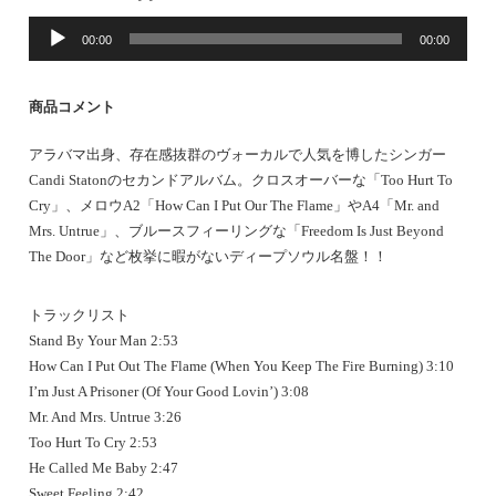
音
00:00
00:00
声
プ
レ
商品コメント
ー
ヤ
アラバマ出身、存在感抜群のヴォーカルで人気を博したシンガー
ー
Candi Statonのセカンドアルバム。クロスオーバーな「Too Hurt To
Cry」、メロウA2「How Can I Put Our The Flame」やA4「Mr. and
Mrs. Untrue」、ブルースフィーリングな「Freedom Is Just Beyond
The Door」など枚挙に暇がないディープソウル名盤！！
トラックリスト
Stand By Your Man 2:53
How Can I Put Out The Flame (When You Keep The Fire Burning) 3:10
I’m Just A Prisoner (Of Your Good Lovin’) 3:08
Mr. And Mrs. Untrue 3:26
Too Hurt To Cry 2:53
He Called Me Baby 2:47
Sweet Feeling 2:42