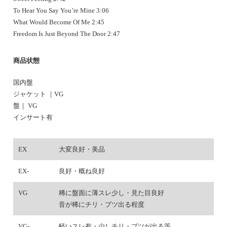
To Hear You Say You’re Mine 3:06
What Would Become Of Me 2:45
Freedom Is Just Beyond The Door 2:47
商品状態
国内盤
ジャケット ｜VG
盤｜ VG
インサート有
EX
大変良好・美品
EX-
良好・概ね良好
VG
稀に盤面に薄スレ少し・見た目良好
音が稀にチリ・プツ出る程度
VG-
軽いスレ有・少しチリ・プツが出る等