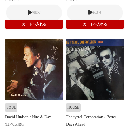
視聴可
視聴可
SOUL
HOUSE
David Hudson / Nite & Day
The tyrrel Corporation / Better
¥1,485
Days Ahead
(税込)