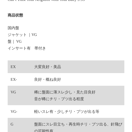
商品状態
国内盤
ジャケット ｜VG
盤｜ VG
インサート有 帯付き
EX
大変良好・美品
EX-
良好・概ね良好
VG
稀に盤面に薄スレ少し・見た目良好
音が稀にチリ・プツ出る程度
VG-
軽いスレ有・少しチリ・プツが出る等
G
盤面にスレ目立ち・再生時チリ・プツ出る、針飛び
の可能性有