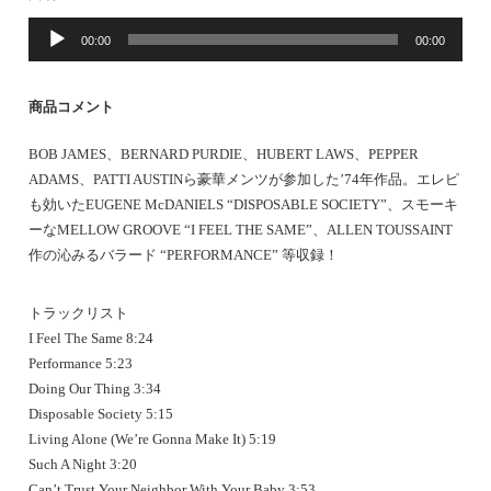
音
00:00
00:00
声
プ
レ
商品コメント
ー
ヤ
BOB JAMES、BERNARD PURDIE、HUBERT LAWS、PEPPER
ー
ADAMS、PATTI AUSTINら豪華メンツが参加した’74年作品。エレピ
も効いたEUGENE McDANIELS “DISPOSABLE SOCIETY”、スモーキ
ーなMELLOW GROOVE “I FEEL THE SAME”、ALLEN TOUSSAINT
作の沁みるバラード “PERFORMANCE” 等収録！
トラックリスト
I Feel The Same 8:24
Performance 5:23
Doing Our Thing 3:34
Disposable Society 5:15
Living Alone (We’re Gonna Make It) 5:19
Such A Night 3:20
Can’t Trust Your Neighbor With Your Baby 3:53