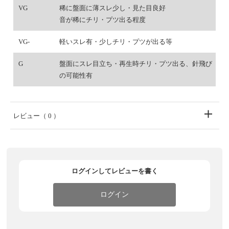
VG
稀に盤面に薄スレ少し・見た目良好
音が稀にチリ・プツ出る程度
VG-
軽いスレ有・少しチリ・プツが出る等
G
盤面にスレ目立ち・再生時チリ・プツ出る、針飛び
の可能性有
レビュー
（ 0 ）
ログインしてレビューを書く
ログイン