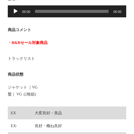
音
00:00
00:00
声
プ
レ
商品コメント
ー
ヤ
・R&Bセール対象商品
ー
トラックリスト
商品状態
ジャケット ｜VG
盤｜ VG (2枚組)
EX
大変良好・美品
EX-
良好・概ね良好