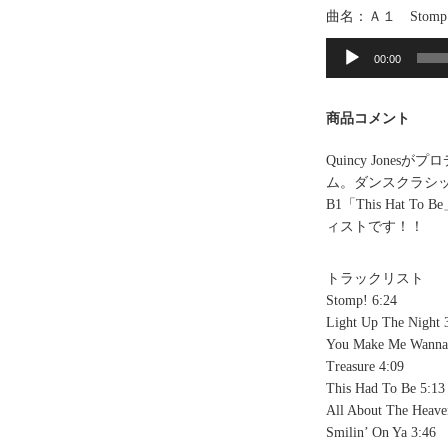
曲名：Ａ１ Stomp
音
声
00:00
プ
レ
商品コメント
ー
ヤ
Quincy Jones
ー
ム。ダンスクラシック「
B1「This Hat 
ィストです！！
トラックリスト
Stomp! 6:24
Light Up The Night 
You Make Me Wanna 
Treasure 4:09
This Had To Be 5:13
All About The Heave
Smilin’ On Ya 3:46