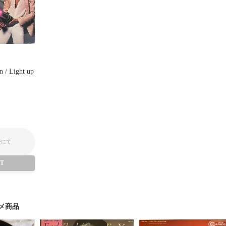
n / Light up
ジにて
UT
メ商品