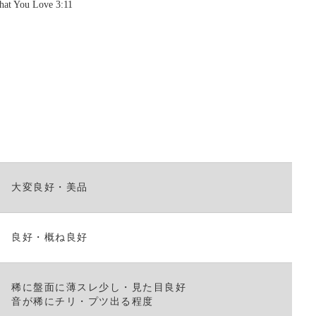
hat You Love 3:11
く
だ
さ
い。
大変良好・美品
良好・概ね良好
稀に盤面に薄スレ少し・見た目良好
音が稀にチリ・プツ出る程度