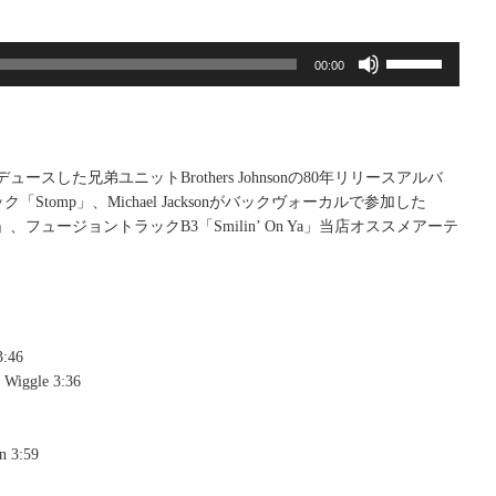
ボ
00:00
リ
ュ
ー
ム
調
がプロデュースした兄弟ユニットBrothers Johnsonの80年リリースアルバ
節
Stomp」、Michael Jacksonがバックヴォーカルで参加した
に
To Be」、フュージョントラックB3「Smilin’ On Ya」当店オススメアーテ
は
上
下
矢
印
3:46
キ
Wiggle 3:36
ー
を
使
n 3:59
っ
て