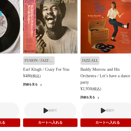
FUSION / JAZZ -...
JAZZ-ALL
Earl Klugh / Crazy For You
Buddy Morrow and His
¥480
Orchestra / Let’s have a dance
(税込)
party
詳細を見る
¥2,950
(税込)
詳細を見る
視聴可
視聴可