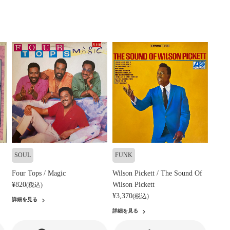
SOUL
FUNK
Four Tops / Magic
Wilson Pickett / The Sound Of
¥820
Wilson Pickett
(税込)
¥3,370
(税込)
詳細を見る
詳細を見る