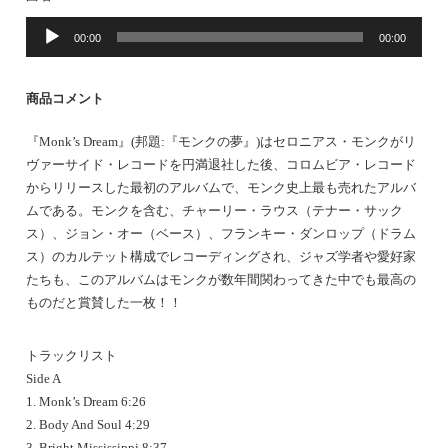
音
00:00
00:00
声
プ
レ
商品コメント
ー
ヤ
『Monk’s Dream』(邦題:『モンクの夢』)はセロニアス・モンクがリ
ー
ヴァーサイド・レコードを円満退社した後、コロムビア・レコード
からリリースした最初のアルバムで、モンク史上最も売れたアルバ
ムである。モンクを含む、チャーリー・ラウス（テナー・サック
ス）、ジョン・オー（ベース）、フランキー・ダンロップ（ドラム
ス）のカルテット構成でレコーディングされ、ジャズ学者や愛好家
たちも、このアルバムはモンクが数年間関わってきた中でも最高の
ものだと賞賛した一枚！！
トラックリスト
Side A
1. Monk’s Dream 6:26
2. Body And Soul 4:29
3. Bright Mississippi 8:37