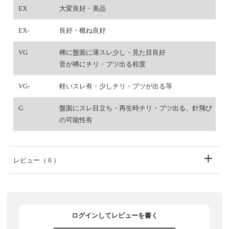
EX
大変良好・美品
EX-
良好・概ね良好
VG
稀に盤面に薄スレ少し・見た目良好
音が稀にチリ・プツ出る程度
VG-
軽いスレ有・少しチリ・プツが出る等
G
盤面にスレ目立ち・再生時チリ・プツ出る、針飛び
の可能性有
レビュー
（ 0 ）
ログインしてレビューを書く