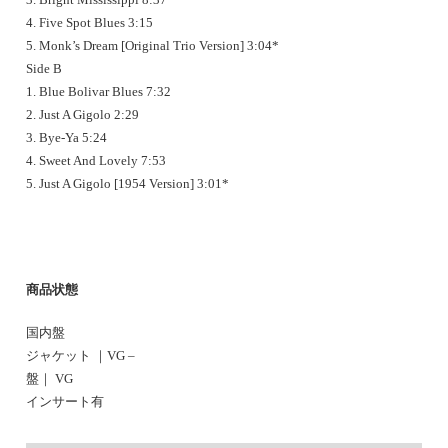
4. Five Spot Blues 3:15
5. Monk’s Dream [Original Trio Version] 3:04*
Side B
1. Blue Bolivar Blues 7:32
2. Just A Gigolo 2:29
3. Bye-Ya 5:24
4. Sweet And Lovely 7:53
5. Just A Gigolo [1954 Version] 3:01*
商品状態
国内盤
ジャケット ｜VG –
盤｜ VG
インサート有