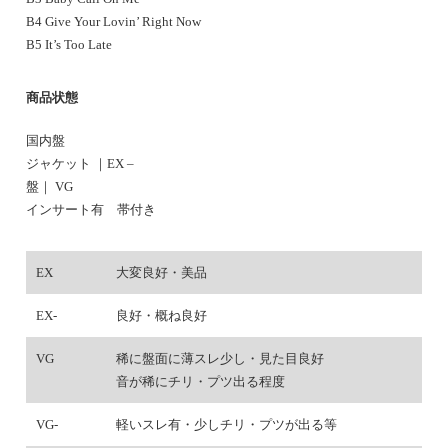
B4 Give Your Lovin’ Right Now
B5 It’s Too Late
商品状態
国内盤
ジャケット ｜EX –
盤｜ VG
インサート有 帯付き
EX
大変良好・美品
EX-
良好・概ね良好
VG
稀に盤面に薄スレ少し・見た目良好
音が稀にチリ・プツ出る程度
VG-
軽いスレ有・少しチリ・プツが出る等