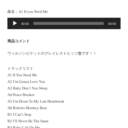
曲名：
A1 If you Need Me
音
00:00
00:00
声
プ
レ
商品コメント
ー
ヤ
ウィルソンピケットのグレイレストヒッツ盤です！！
ー
トラックリスト
A1 If You Need Me
A2 I’m Gonna Love You
A3 Baby Don’t You Weep
A4 Peace Breaker
A5 I’m Down To My Last Heartbreak
A6 Roberts Monkey Beat
B1 I Can’t Stop
B2 I’ll Never Be The Same
B3 Baby Call On Me