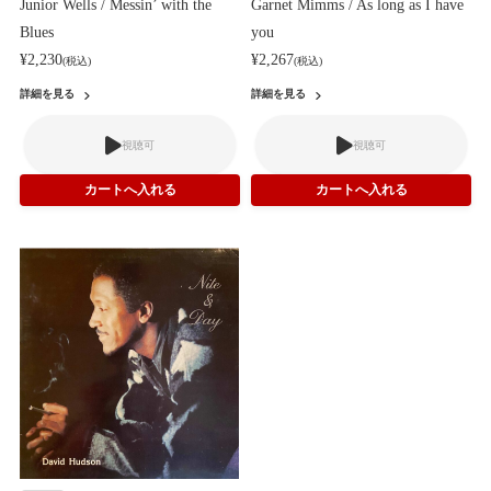
Junior Wells / Messin’ with the
Garnet Mimms / As long as I have
Blues
you
¥2,230
¥2,267
(税込)
(税込)
詳細を見る
詳細を見る
視聴可
視聴可